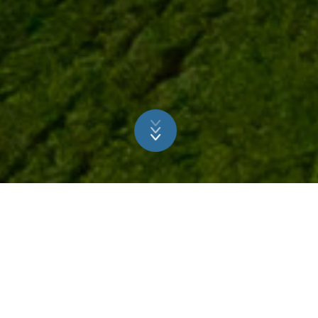
Vážíme si práce
Dokážeme náležitě ocenit pracovní výkon, vlastní iniciativu a
přínos týmu. Naše zaměstnance plně podporujeme ve
zdokonalování jejich řemesla a děláme maximum pro zajištění
jejich pohodlí a bezpečnosti na pracovišti.