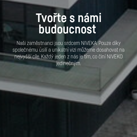
Tvořte s námi
budoucnost
Naši zaměstnanci jsou srdcem NIVEKA. Pouze díky
společnému úsilí a unikátní vizi můžeme dosahovat na
nejvyšší cíle. Každý jeden z nás je tím, co činí NIVEKO
jedinečným.