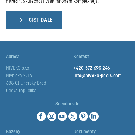
filtraci“
. Skutečnost však mnohem komplexnější.
ČÍST DÁLE
Adresa
Kontakt
NIVEKO s.r.o.
+420 572 693 246
Nivnická 2716
info@niveko-pools.com
688 01 Uherský Brod
Česká republika
Sociální sítě
Bazény
Dokumenty