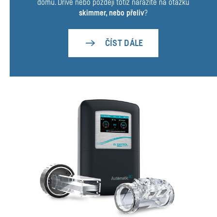
domu. Dříve nebo později totiž narazíte na otázku
skimmer, nebo přeliv
?
ČÍST DÁLE